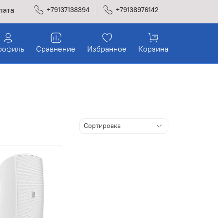
лата
+79137138394
+79138976142
рофиль
Сравнение
Избранное
Корзина