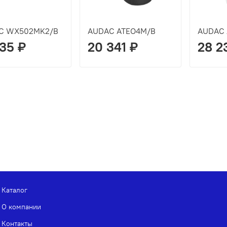
C WX502MK2/B
AUDAC ATEO4M/B
AUDAC
835 ₽
20 341 ₽
28 2
Каталог
О компании
Контакты