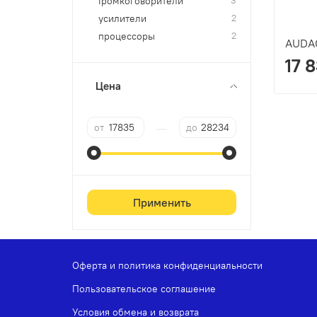
Громкоговорители
усилители
2
процессоры
2
AUDA
17 
Цена
—
от
до
Применить
Оферта и политика конфиденциальности
Пользовательское соглашение
Условия обмена и возврата