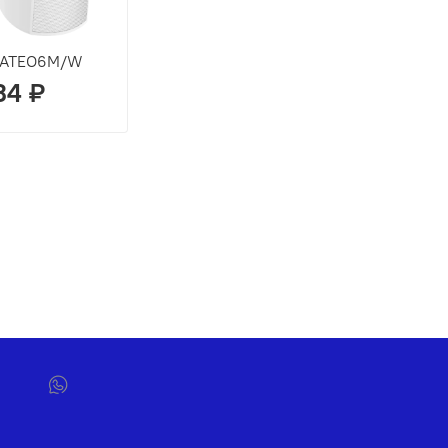
 ATEO6M/W
34 ₽